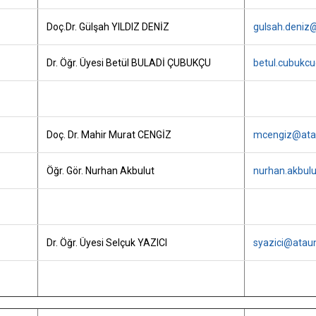
Doç.Dr. Gülşah YILDIZ DENİZ
gulsah.deniz@
Dr. Öğr. Üyesi Betül BULADİ ÇUBUKÇU
betul.cubukcu
Doç. Dr. Mahir Murat CENGİZ
mcengiz@atau
Öğr. Gör. Nurhan Akbulut
nurhan.akbulu
Dr. Öğr. Üyesi Selçuk YAZICI
syazici@ataun