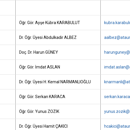
Öğr. Gör. Ayşe Kübra KARABULUT
kubra.karabul
Dr. Öğr. Üyesi Abdulkadir ALBEZ
aalbez@atauni
Doç. Dr. Harun GÜNEY
harunguney@a
Öğr. Gör. İmdat ASLAN
imdat.aslan@a
Dr. Öğr. Üyesi H. Kemal NARMANLIOĞLU
knarmanli@ata
Öğr. Gör. Serkan KARACA
serkan.karaca
Öğr. Gör. Yunus ZOZİK
yunus.zozik@a
Dr. Öğr. Üyesi Hamit ÇAKICI
hcakici@ataun