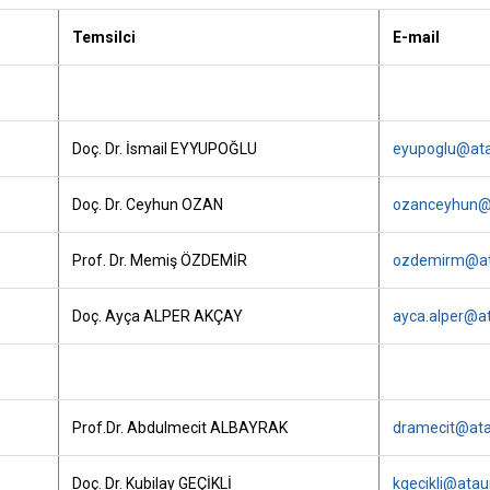
Temsilci
E-mail
Doç. Dr. İsmail EYYUPOĞLU
eyupoglu@ata
Doç. Dr. Ceyhun OZAN
ozanceyhun@a
Prof. Dr. Memiş ÖZDEMİR
ozdemirm@ata
Doç. Ayça ALPER AKÇAY
ayca.alper@at
Prof.Dr. Abdulmecit ALBAYRAK
dramecit@atau
Doç. Dr. Kubilay GEÇİKLİ
kgecikli@ataun