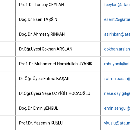
Prof. Dr. Tuncay CEYLAN
tceylan@ataun
Doç. Dr. Esen TAŞĞIN
esent25@atau
Doç. Dr. Ahmet ŞİRİNKAN
asirinkan@ata
Dr.Öğr.Üyesi Gökhan ARSLAN
gokhan.arslan
Prof. Dr. Muhammet Hamidullah UYANIK
mhuyanik@ata
Dr. Öğr. Üyesi Fatma BAŞAR
fatma.basar@
Dr.Öğr.Üyesi Neşe ÖZYİĞİT HOCAOĞLU
nese.ozyigit@
Doç. Dr. Emin ŞENGÜL
emin.sengul@a
Prof.Dr. Yasemin KUŞLU
ykuslu@atauni