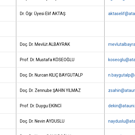
Dr. Öğr. Üyesi Elif AKTAŞ
aktaselif@ata
Doç. Dr. Mevlüt ALBAYRAK
mevlutalbayra
Prof. Dr. Mustafa KÖSEOĞLU
koseoglu@atau
Doç. Dr. Nurcan KILIÇ BAYGUTALP
n.baygutalp@a
Doç. Dr. Zennube ŞAHİN YILMAZ
zsahin@atauni
Prof. Dr. Duygu EKİNCİ
dekin@atauni.
Doç. Dr. Nevin AYDUSLU
nayduslu@atau