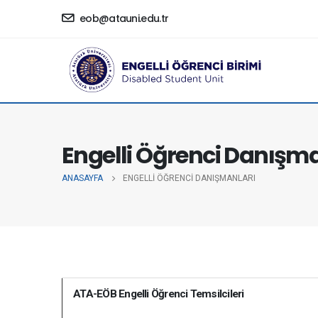
eob@atauni.edu.tr
Engelli Öğrenci Danışma
ANASAYFA
ENGELLI ÖĞRENCI DANIŞMANLARI
ATA-EÖB Engelli Öğrenci Temsilcileri