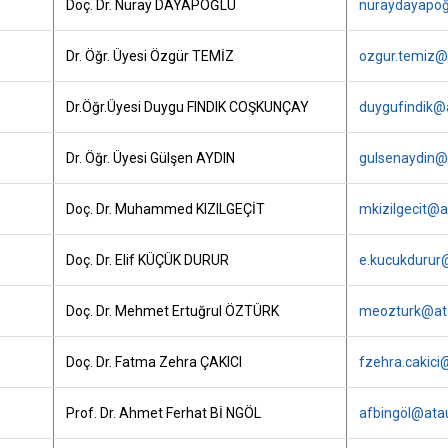
Doç. Dr. Nuray DAYAPOĞLU
nuraydayapo
Dr. Öğr. Üyesi Özgür TEMİZ
ozgur.temiz@a
Dr.Öğr.Üyesi Duygu FINDIK COŞKUNÇAY
duygufindik@a
Dr. Öğr. Üyesi Gülşen AYDIN
gulsenaydin@a
Doç. Dr. Muhammed KIZILGEÇİT
mkizilgecit@a
Doç. Dr. Elif KÜÇÜK DURUR
e.kucukdurur@
Doç. Dr. Mehmet Ertuğrul ÖZTÜRK
meozturk@ata
Doç. Dr. Fatma Zehra ÇAKICI
fzehra.cakici
Prof. Dr. Ahmet Ferhat Bİ NGÖL
afbingöl@atau