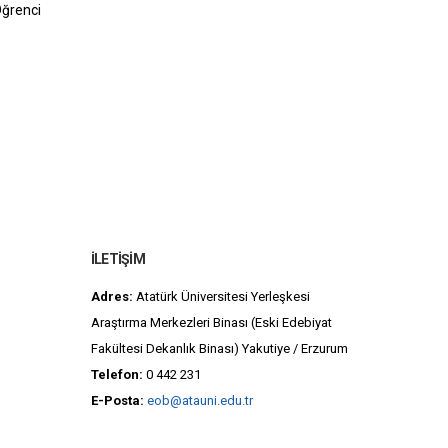
ğrenci
İLETIŞIM
Adres:
Atatürk Üniversitesi Yerleşkesi
Araştırma Merkezleri Binası (Eski Edebiyat
Fakültesi Dekanlık Binası) Yakutiye / Erzurum
Telefon:
0 442 231
E-Posta:
eob@atauni.edu.tr