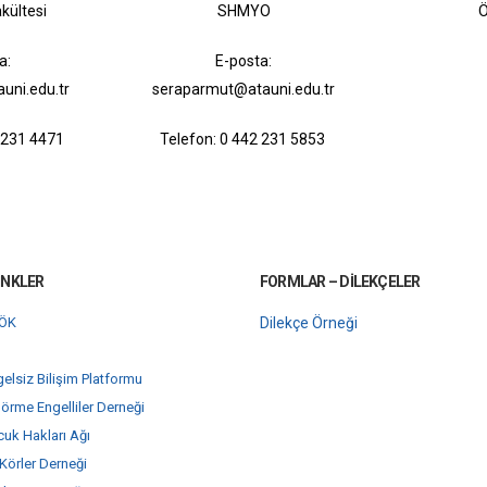
kültesi
SHMYO
Ö
a:
E-posta:
uni.edu.tr
seraparmut@atauni.edu.tr
2 231 4471
Telefon: 0 442 231 5853
INKLER
FORMLAR – DILEKÇELER
YÖK
Dilekçe Örneği
gelsiz Bilişim Platformu
örme Engelliler Derneği
cuk Hakları Ağı
 Körler Derneği