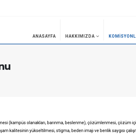
ANASAYFA
HAKKIMIZDA
KOMISYONL
nu
lenmesi (kampüs olanakları, barınma, beslenme), çözümlenmesi, çözüm içi
yaşam kalitesinin yükseltilmesi, stigma, beden imajı ve benlik saygısı çalı