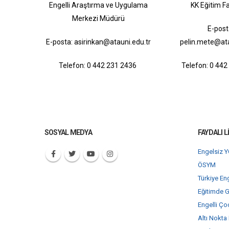
Engelli Araştırma ve Uygulama
KK Eğitim Fa
Merkezi Müdürü
E-post
E-posta: asirinkan@atauni.edu.tr
pelin.mete@ata
Telefon: 0 442 231 2436
Telefon: 0 44
SOSYAL MEDYA
FAYDALI L
Engelsiz 
ÖSYM
Türkiye En
Eğitimde G
Engelli Ço
Altı Nokta