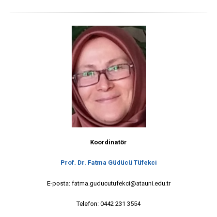
Koordinatör
P
rof. Dr. Fatma G
üdücü Tüfekci
E-posta: fatma.guducutufekci@atauni.edu.tr
Telefon: 0442 231 3554