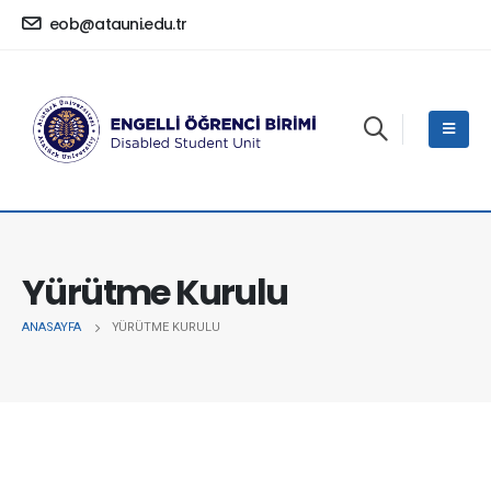
eob@atauni.edu.tr
Yürütme Kurulu
ANASAYFA
YÜRÜTME KURULU