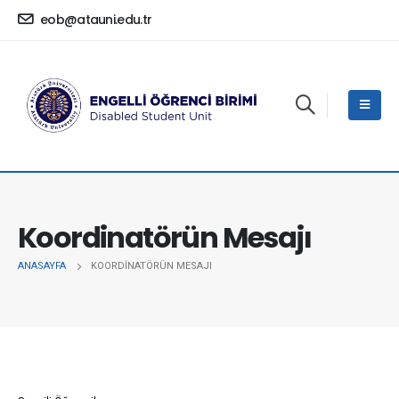
eob@atauni.edu.tr
Koordinatörün Mesajı
ANASAYFA
KOORDINATÖRÜN MESAJI